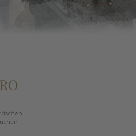
ARO
orischen
buchen!