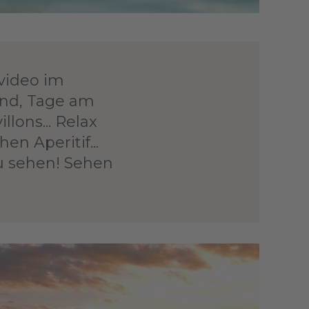
video im
and, Tage am
lons... Relax
en Aperitif...
u sehen! Sehen