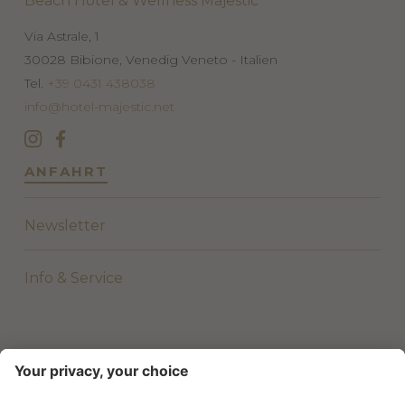
Beach Hotel & Wellness Majestic
Via Astrale, 1
30028
Bibione, Venedig
Veneto - Italien
Tel.
+39 0431 438038
info@hotel-majestic.net
ANFAHRT
Newsletter
Info & Service