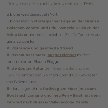
Der grösste Strand Italiens seit den 1956:
Bibione wird dieses Jahr 70!!!!
Bibione liegt in
strategischer Lage an der Grenze
zwischen Veneto und Friuli Venezia Giulia
an
der
Adria Meer
und ist ein beliebtes Ziel für Touristen aus
ganz Europa für:
֍
der
lange und gepflegte Strand
֍
das
saubere
Meer,
ausgezeichnet
mit der
renommierten Blauen Flagge
֍
die
üppige
Natur
der Pinienwälder
und der
Lagune
: entdecken Sie mehr über die „5 Gewässer
von Bibione“und
֍
der ausgedehnte
Radweg am Meer
(
mit dem
Boot nach Lignano und,
neu
Ferry Boat mit dem
Fahrrad nach Brussa- Vallevecchia- Caorle