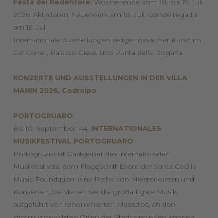
Festa del Redentore:
Wochenende vom 18. bis 19. Juli
2026. Aktivitäten: Feuerwerk am 18. Juli, Gondelregatta
am 19. Juli.
Internationale Ausstellungen zeitgenössischer Kunst im
Ca' Correr, Palazzo Grassi und Punta della Dogana
KONZERTE UND AUSSTELLUNGEN IN DER VILLA
MANIN 2026, Codroipo
PORTOGRUARO
Bis 10. September: 44.
INTERNATIONALES
MUSIKFESTIVAL PORTOGRUARO
Portogruaro ist Gastgeber des internationalen
Musikfestivals, dem Flaggschiff-Event der Santa Cecilia
Music Foundation: eine Reihe von Meisterkursen und
Konzerten, bei denen Sie die großartigste Musik,
aufgeführt von renommierten Maestros, an den
stimmungsvollsten Orten der Stadt genießen können.