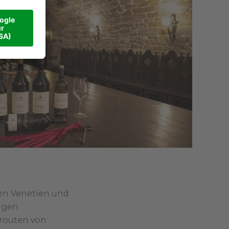
nen Venetien und
ungen
nrouten von