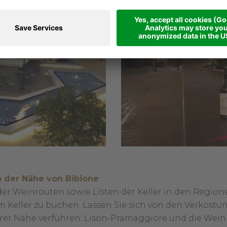
n der Nähe von Bibione
er Weinrouten sowie Listen der Keller in den Regio
im Keller zu buchen. Lassen Sie sich von den Verkost
rer Nähe verführen: Lison-Pramaggiore und die Wei