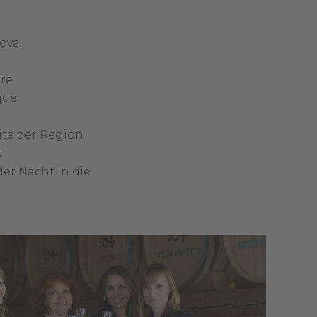
ova,
ere
que
ite der Region
t
der Nacht in die