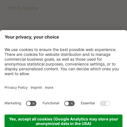
Info & Service
©
2026
Beach Hotel & Wellness Majestic
.
MwSt-Nr. 01801620277
.
Impressum
.
Datenschutzerklärung
.
Cookie-Einstellungen
.
Sitemap
.
produced by