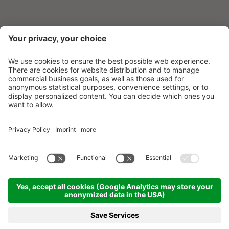
©
2026
Beach Hotel & Wellness Majestic
.
MwSt-Nr. 01801620277
.
Impressum
.
Datenschutzerklärung
.
Cookie-Einstellungen
.
Sitemap
.
produced by
ANFRAGEN
BUCHEN