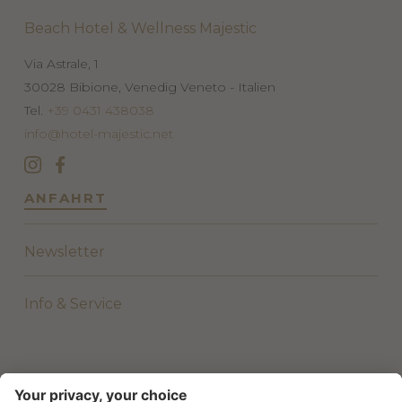
Beach Hotel & Wellness Majestic
Via Astrale, 1
30028
Bibione, Venedig
Veneto - Italien
Tel.
+39 0431 438038
info@hotel-majestic.net
ANFAHRT
Newsletter
Info & Service