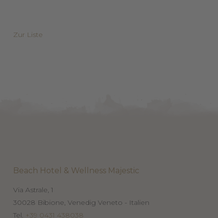
Zur Liste
Beach Hotel & Wellness Majestic
Via Astrale, 1
30028
Bibione, Venedig
Veneto - Italien
Tel.
+39 0431 438038