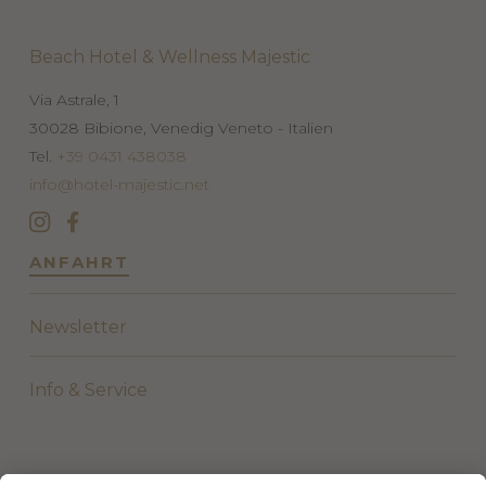
Beach Hotel & Wellness Majestic
Via Astrale, 1
30028
Bibione, Venedig
Veneto - Italien
Tel.
+39 0431 438038
info@hotel-majestic.net
ANFAHRT
Newsletter
Info & Service