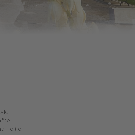
tyle
ôtel,
aine (le