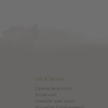
Info & Service
Galerie de photos
Social wall
Travailler avec nous
Nouvelles & événements