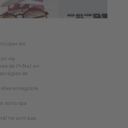
nticiper les
ion via
rée de l'hôtel, en
es règles de
s êtes enregistré
et soins spa
ral ne sont pas