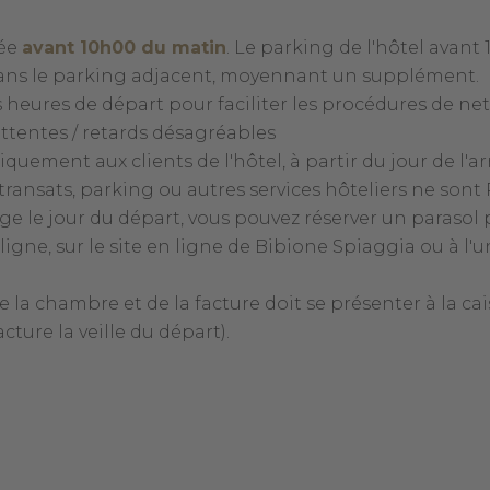
rée
avant 10h00 du matin
. Le parking de l'hôtel avant 1
r dans le parking adjacent, moyennant un supplément.
 heures de départ pour faciliter les procédures de ne
ttentes / retards désagréables
iquement aux clients de l'hôtel, à partir du jour de l'a
transats, parking ou autres services hôteliers ne sont 
lage le jour du départ, vous pouvez réserver un parasol
igne, sur le site en ligne de Bibione Spiaggia ou à l'
a chambre et de la facture doit se présenter à la cais
cture la veille du départ).