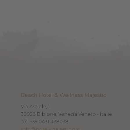
Beach Hotel & Wellness Majestic
Via Astrale, 1
30028
Bibione, Venezia
Veneto - Italie
Tél.
+39 0431 438038
info@hotel-majestic.net