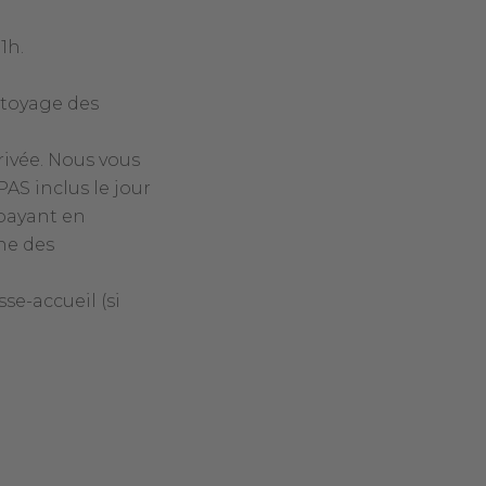
1h.
ttoyage des
rrivée. Nous vous
PAS inclus le jour
 payant en
une des
se-accueil (si