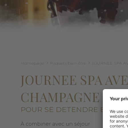
Homepage
Paquets bien-être
JOURNEE SPA A
JOURNEE SPA AV
CHAMPAGNE INC
POUR SE DETENDRE EN COU
À combiner avec un séjour