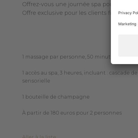
Offrez-vous une journée spa pour retrouver
Offre exclusive pour les clients fidèles Ma
1 massage par personne, 50 minutes, relaxat
1 accès au spa, 3 heures, incluant : cascade 
sensorielle
1 bouteille de champagne
À partir de 180 euros pour 2 personnes
Aller à la liste