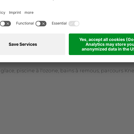
 bien-être, énergie et plaisir
jestic, pour 2 personnes
ion au choix
de glace, piscine à l'ozone, bains à remous, parcours K