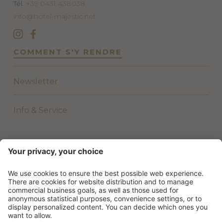
Tél.
+39 0431 438038
info@hotel-majestic.net
COMMENT S'Y RENDRE
Newsletter
Info & Service