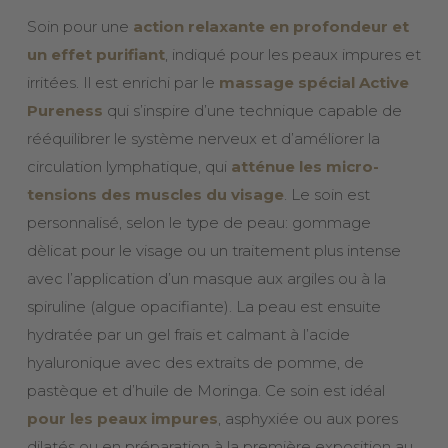
Soin pour une
action relaxante en profondeur et
un effet purifiant
, indiqué pour les peaux impures et
irritées. Il est enrichi par le
massage spécial Active
Pureness
qui s’inspire d’une technique capable de
rééquilibrer le système nerveux et d’améliorer la
circulation lymphatique, qui
atténue les micro-
tensions des muscles du visage
. Le soin est
personnalisé, selon le type de peau: gommage
dèlicat pour le visage ou un traitement plus intense
avec l’application d’un masque aux argiles ou à la
spiruline (algue opacifiante). La peau est ensuite
hydratée par un gel frais et calmant à l’acide
hyaluronique avec des extraits de pomme, de
pastèque et d’huile de Moringa. Ce soin est idéal
pour les peaux impures
, asphyxiée ou aux pores
dilatés ou en préparation à la première exposition au