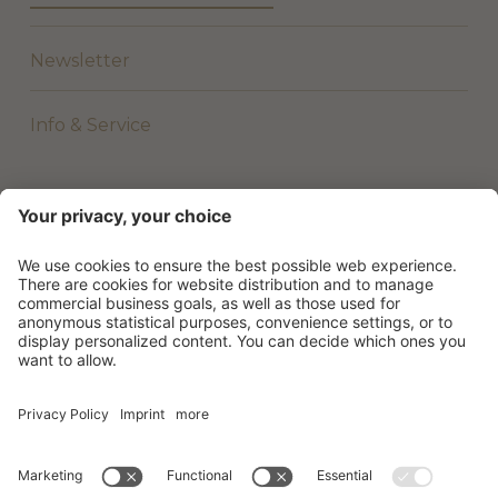
Newsletter
Info & Service
©
2026
Beach Hotel & Wellness Majestic
.
Numéro TVA 01801620277
.
Credits
.
Privacy policy
.
.
Sitemap
.