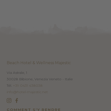
Beach Hotel & Wellness Majestic
Via Astrale, 1
30028
Bibione, Venezia
Veneto - Italie
Tél.
+39 0431 438038
info@hotel-majestic.net
COMMENT S'Y RENDRE