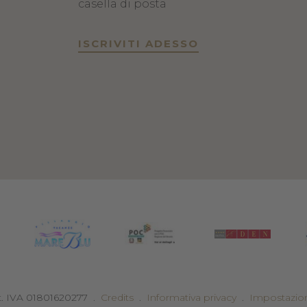
casella di posta
ISCRIVITI ADESSO
t. IVA 01801620277
.
Credits
.
Informativa privacy
.
Impostazion