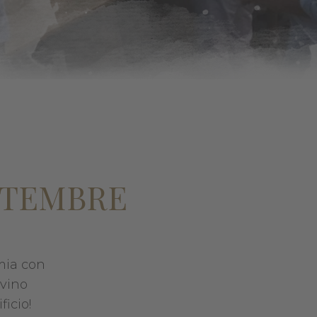
ETTEMBRE
mmia con
 vino
ficio!