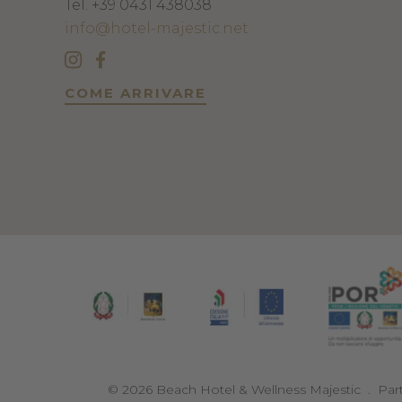
Tel.
+39 0431 438038
info@hotel-majestic.net
COME ARRIVARE
©
2026
Beach Hotel & Wellness Majestic
.
Par