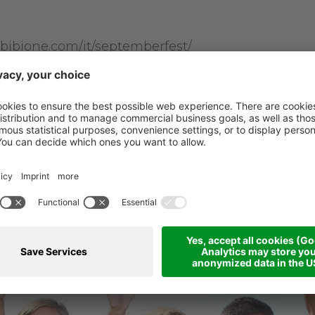
ww.bibione.com/it/septemberfest/