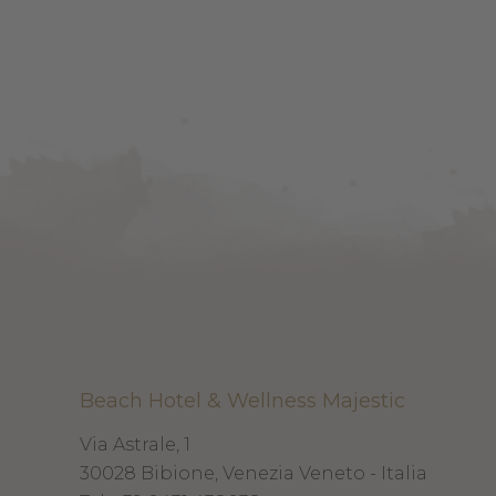
Beach Hotel & Wellness Majestic
Via Astrale, 1
30028
Bibione, Venezia
Veneto - Italia