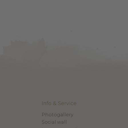
Info & Service
Photogallery
Social wall