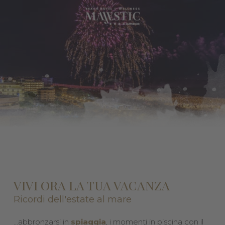
VIVI ORA LA TUA VACANZA
Ricordi dell'estate al mare
...abbronzarsi in
spiaggia
, i momenti in piscina con il