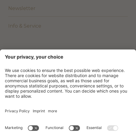
Newsletter
Info & Service
©
2026
Beach Hotel & Wellness Majestic
.
Part. IVA 01801620277
.
Credits
.
Informativa privacy
.
Impostazioni dei Cookie
.
Sitemap