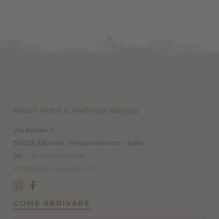
Beach Hotel & Wellness Majestic
Via Astrale, 1
30028
Bibione, Venezia
Veneto - Italia
Tel.
+39 0431 438038
info@hotel-majestic.net
COME ARRIVARE