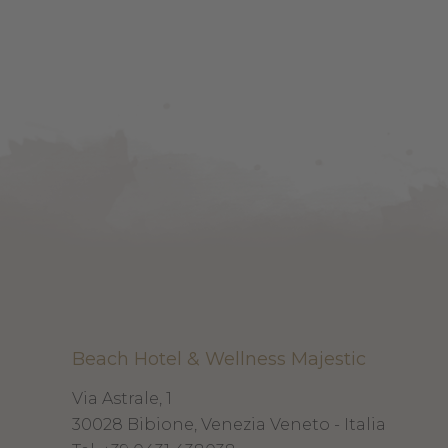
Beach Hotel & Wellness Majestic
Via Astrale, 1
30028
Bibione, Venezia
Veneto - Italia