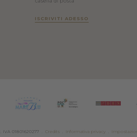
casella di posta
ISCRIVITI ADESSO
t. IVA 01801620277
.
Credits
.
Informativa privacy
.
Impostazion