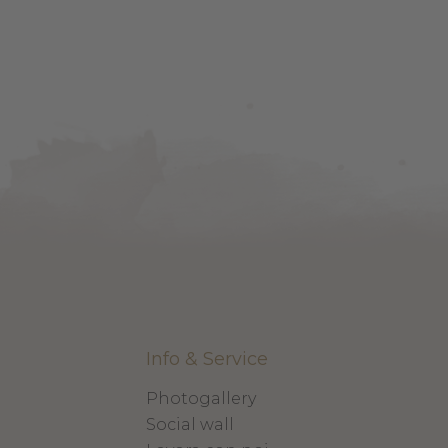
Info & Service
Photogallery
Social wall