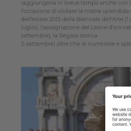
raggiungerla in breve tempo anche con il
l’occasione di visitare la nostra splendid
dell’estate 2013 della Biennale dell’Arte (
luglio), l’assegnazione del Leone d’oro n
settembre), la Regata storica
(1 settembre) oltre che le numerose e spl