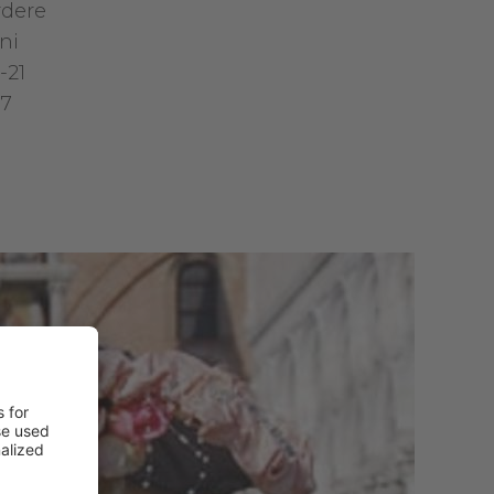
rdere
ni
-21
 7