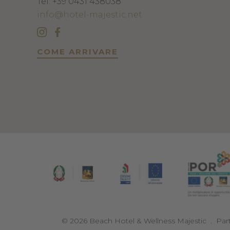
Tel.
+39 0431 438038
info@hotel-majestic.net
COME ARRIVARE
©
2026
Beach Hotel & Wellness Majestic
.
Par