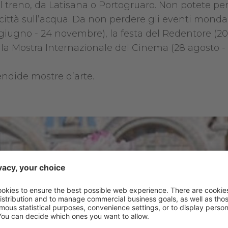
 treno, da Latisana o Portogruaro. Non potete pe
a città sull’acqua. Da non perdere gli eventi monda
1 giugno - 24 novembre), la festa del Redentore (20
ella Mostra Internazionale del Cinema (28 agosto -
endide mostre d’arte.