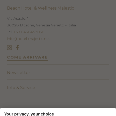
Beach Hotel & Wellness Majestic
Via Astrale, 1
30028
Bibione, Venezia
Veneto - Italia
Tel.
+39 0431 438038
info@hotel-majestic.net
COME ARRIVARE
Newsletter
Info & Service