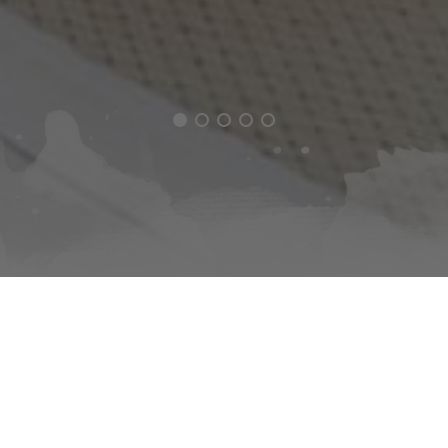
epage
Scopri le nostre camere frontemare
SUPERIOR DO