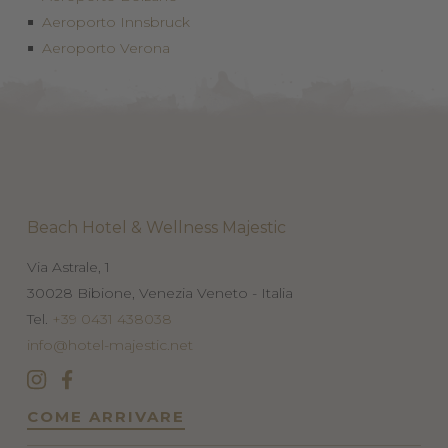
Aeroporto Innsbruck
Aeroporto Verona
Beach Hotel & Wellness Majestic
Via Astrale, 1
30028
Bibione, Venezia
Veneto - Italia
Tel.
+39 0431 438038
info@hotel-majestic.net
COME ARRIVARE