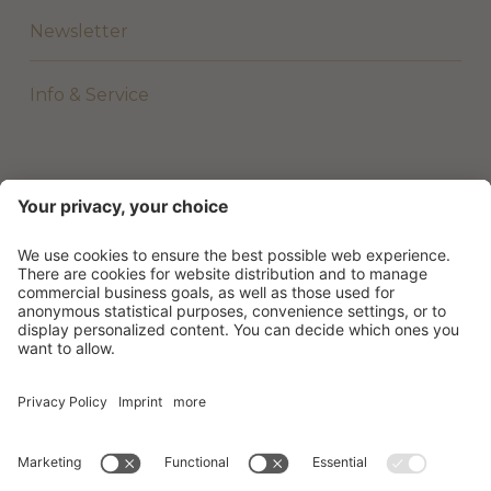
Newsletter
Info & Service
©
2026
Beach Hotel & Wellness Majestic
.
Part. IVA 01801620277
.
Credits
.
Informativa privacy
.
Impostazioni dei Cookie
.
Sitemap