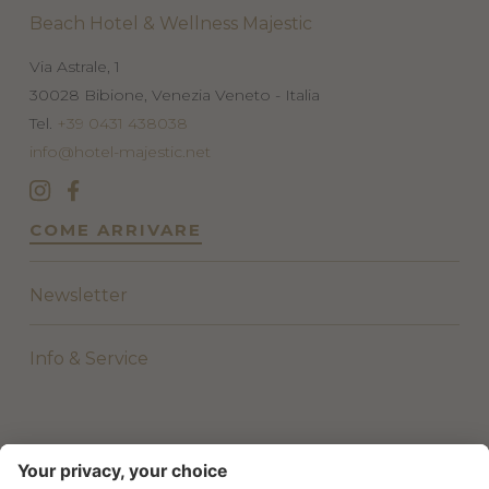
Beach Hotel & Wellness Majestic
Via Astrale, 1
30028
Bibione, Venezia
Veneto - Italia
Tel.
+39 0431 438038
info@hotel-majestic.net
COME ARRIVARE
Newsletter
Info & Service