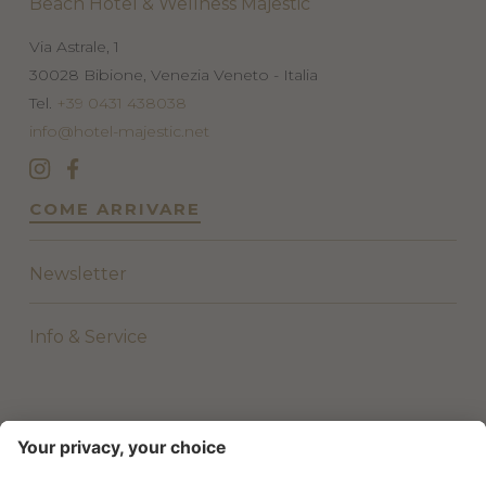
Beach Hotel & Wellness Majestic
Via Astrale, 1
30028
Bibione, Venezia
Veneto - Italia
Tel.
+39 0431 438038
info@hotel-majestic.net
COME ARRIVARE
Newsletter
Info & Service