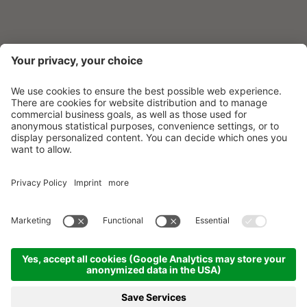
©
2026
Beach Hotel & Wellness Majestic
.
Part. IVA 01801620277
.
Credits
.
Informativa privacy
.
Impostazioni dei Cookie
.
Sitemap
.
produced by