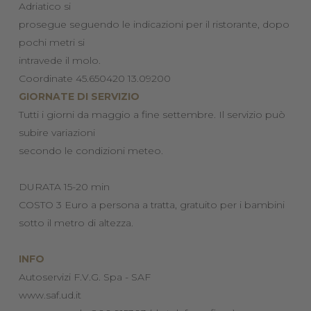
Adriatico si
prosegue seguendo le indicazioni per il ristorante, dopo
pochi metri si
intravede il molo.
Coordinate 45.650420 13.09200
GIORNATE DI SERVIZIO
Tutti i giorni da maggio a fine settembre. Il servizio può
subire variazioni
secondo le condizioni meteo.
DURATA 15-20 min
COSTO 3 Euro a persona a tratta, gratuito per i bambini
sotto il metro di altezza.
INFO
Autoservizi F.V.G. Spa - SAF
www.saf.ud.it