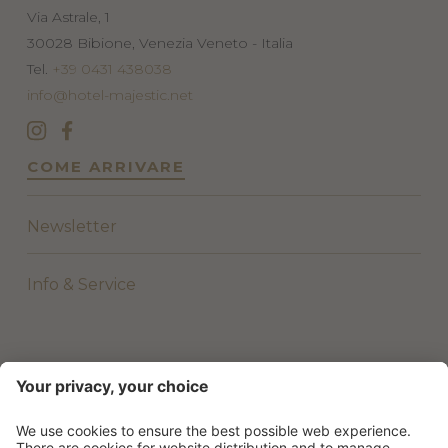
Via Astrale, 1
30028
Bibione, Venezia
Veneto - Italia
Tel.
+39 0431 438038
info@hotel-majestic.net
COME ARRIVARE
Newsletter
Info & Service